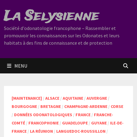
Passer
La Selysienne
au
contenu
Société d'odonatologie francophone – Rassembler et
promouvoir les connaissances sur les Odonates et leurs
habitats à des fins de connaissance et de protection
MENU
[MAINTENANCE]
/
ALSACE
/
AQUITAINE
/
AUVERGNE
/
BOURGOGNE
/
BRETAGNE
/
CHAMPAGNE-ARDENNE
/
CORSE
/
DONNÉES ODONATOLOGIQUES
/
FRANCE
/
FRANCHE-
COMTÉ
/
FRANCOPHONIE
/
GUADELOUPE
/
GUYANE
/
ILE-DE-
FRANCE
/
LA RÉUNION
/
LANGUEDOC-ROUSSILLON
/