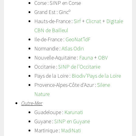
Corse : SINP en Corse
o
Grand Est : Ginc
Hauts-de-France :
Sirf
+
Clicnat
+
Digitale
CBN de Bailleul
Ile-de-France :
GeoNat’îdF
Normandie :
Atlas Odin
Nouvelle-Aquitaine :
Fauna
+
OBV
Occitanie :
SINP de l’Occitanie
Pays de la Loire :
Biodiv’Pays de la Loire
Provence-Alpes-Côte d’Azur :
Silene
Nature
Outre-Mer
Guadeloupe :
Karunati
Guyane :
SINP en Guyane
Martinique :
MadiNati