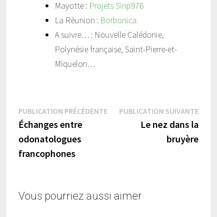
Mayotte :
Projets Sinp976
La Réunion :
Borbonica
A suivre… : Nouvelle Calédonie,
Polynésie française, Saint-Pierre-et-
Miquelon…
Navigation
Publication
Publi
PUBLICATION PRÉCÉDENTE
PUBLICATION SUIVANTE
précédente :
suiva
Échanges entre
Le nez dans la
de
odonatologues
bruyère
l’article
francophones
Vous pourriez aussi aimer