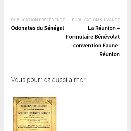
Navigation
Publication
Publi
PUBLICATION PRÉCÉDENTE
PUBLICATION SUIVANTE
précédente :
suiva
Odonates du Sénégal
La Réunion –
de
Formulaire Bénévolat
l’article
: convention Faune-
Réunion
Vous pourriez aussi aimer