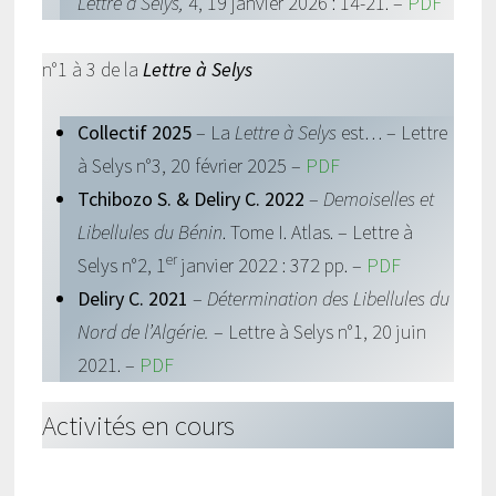
Lettre à Selys,
4, 19 janvier 2026 : 14-21. –
PDF
n°1 à 3 de la
Lettre à Selys
Collectif 2025
– La
Lettre à Selys
est… – Lettre
à Selys n°3, 20 février 2025 –
PDF
Tchibozo S. & Deliry C. 2022
–
Demoiselles et
Libellules du Bénin
. Tome I. Atlas. – Lettre à
er
Selys n°2, 1
janvier 2022 : 372 pp. –
PDF
Deliry C. 2021
–
Détermination des Libellules du
Nord de l’Algérie.
– Lettre à Selys n°1, 20 juin
2021. –
PDF
Activités en cours