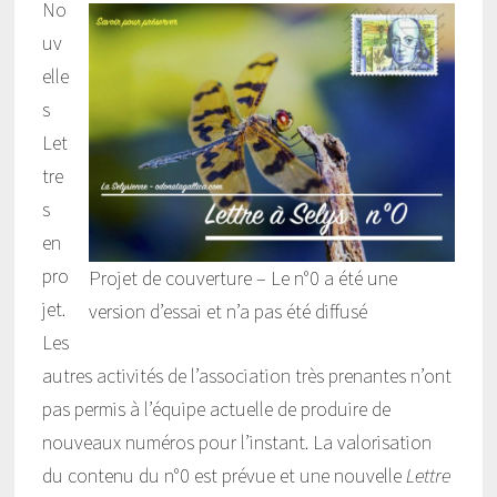
No
uv
elle
s
Let
tre
s
en
pro
Projet de couverture – Le n°0 a été une
jet.
version d’essai et n’a pas été diffusé
Les
autres activités de l’association très prenantes n’ont
pas permis à l’équipe actuelle de produire de
nouveaux numéros pour l’instant. La valorisation
du contenu du n°0 est prévue et une nouvelle
Lettre