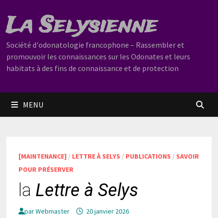
Passer
La Selysienne
au
contenu
Société d'odonatologie francophone – Rassembler et
promouvoir les connaissances sur les Odonates et leurs
habitats à des fins de connaissance et de protection
MENU
[MAINTENANCE]
/
LETTRE À SELYS
/
PUBLICATIONS
/
SAVOIR
POUR PRÉSERVER
la
Lettre à Selys
par
Webmaster
20 janvier 2026