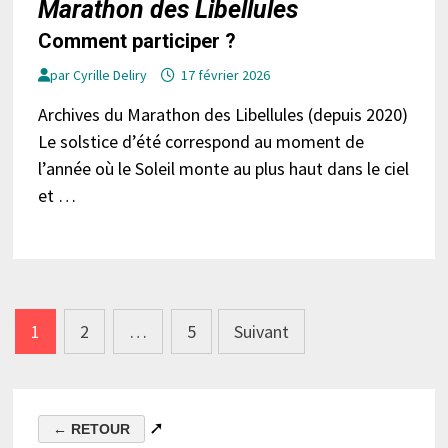
Marathon des Libellules
Comment participer ?
par
Cyrille Deliry
17 février 2026
Archives du Marathon des Libellules (depuis 2020)
Le solstice d’été correspond au moment de
l’année où le Soleil monte au plus haut dans le ciel
et …
Pagination
1
2
…
5
Suivant
des
publications
➚