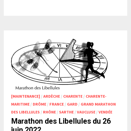
[MAINTENANCE]
/
ARDÈCHE
/
CHARENTE
/
CHARENTE-
MARITIME
/
DRÔME
/
FRANCE
/
GARD
/
GRAND MARATHON
DES LIBELLULES
/
RHÔNE
/
SARTHE
/
VAUCLUSE
/
VENDÉE
Marathon des Libellules du 26
juin 2022