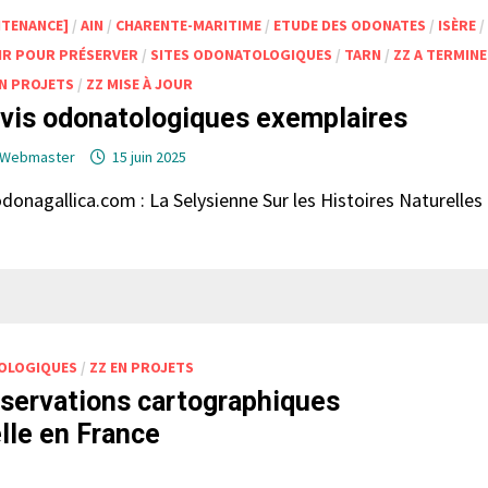
NTENANCE]
/
AIN
/
CHARENTE-MARITIME
/
ETUDE DES ODONATES
/
ISÈRE
/
IR POUR PRÉSERVER
/
SITES ODONATOLOGIQUES
/
TARN
/
ZZ A TERMIN
EN PROJETS
/
ZZ MISE À JOUR
ivis odonatologiques exemplaires
Webmaster
15 juin 2025
odonagallica.com : La Selysienne Sur les Histoires Naturelles
OLOGIQUES
/
ZZ EN PROJETS
servations cartographiques
lle en France