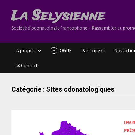
Passer
La Selysienne
au
contenu
Société d'odonatologie francophone – Rassembler et promouv
A propos
ⒷLOGUE
Participez !
Nos actio
✉ Contact
Catégorie :
SItes odonatologiques
[MAI
PRÉS