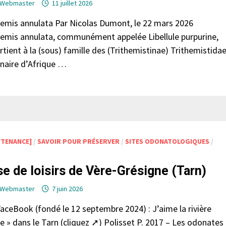
Webmaster
11 juillet 2026
hemis annulata Par Nicolas Dumont, le 22 mars 2026
hemis annulata, communément appelée Libellule purpurine,
rtient à la (sous) famille des (Trithemistinae) Trithemistidae
inaire d’Afrique …
NTENANCE]
/
SAVOIR POUR PRÉSERVER
/
SITES ODONATOLOGIQUES
/
e de loisirs de Vère-Grésigne (Tarn)
Webmaster
7 juin 2026
FaceBook (fondé le 12 septembre 2024) : J’aime la rivière
re » dans le Tarn (cliquez ➚) Polisset P. 2017 – Les odonates