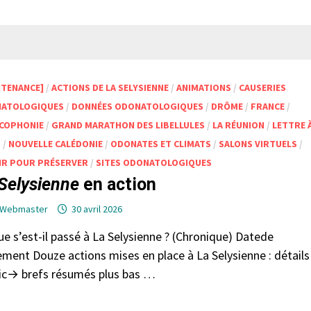
NTENANCE]
/
ACTIONS DE LA SELYSIENNE
/
ANIMATIONS
/
CAUSERIES
ATOLOGIQUES
/
DONNÉES ODONATOLOGIQUES
/
DRÔME
/
FRANCE
/
COPHONIE
/
GRAND MARATHON DES LIBELLULES
/
LA RÉUNION
/
LETTRE 
S
/
NOUVELLE CALÉDONIE
/
ODONATES ET CLIMATS
/
SALONS VIRTUELS
/
IR POUR PRÉSERVER
/
SITES ODONATOLOGIQUES
Selysienne
en action
Webmaster
30 avril 2026
e s’est-il passé à La Selysienne ? (Chronique) Datede
ement Douze actions mises en place à La Selysienne : détails
lic→ brefs résumés plus bas …