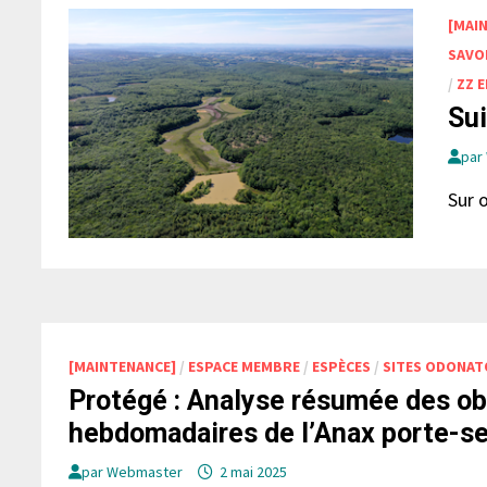
[MAI
SAVO
/
ZZ 
Su
par
Sur 
[MAINTENANCE]
/
ESPACE MEMBRE
/
ESPÈCES
/
SITES ODONAT
Protégé : Analyse résumée des ob
hebdomadaires de l’Anax porte-se
par
Webmaster
2 mai 2025