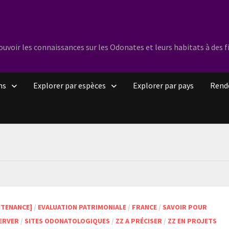
oir les connaissances sur les Odonates et leurs habitats à des f
ns
Explorer par espèces
Explorer par pays
Rend
NTENANCE]
/
EVALUATION PATRIMONIALE
/
FRANCE
/
SAVOIR POUR
ERVER
/
SITES ODONATOLOGIQUES
/
ZZ A PRÉCISER
/
ZZ EN PROJETS