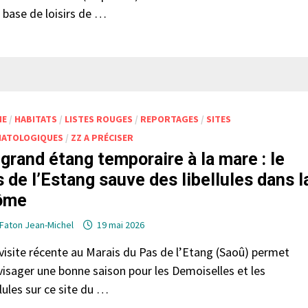
a base de loisirs de …
ME
/
HABITATS
/
LISTES ROUGES
/
REPORTAGES
/
SITES
ATOLOGIQUES
/
ZZ A PRÉCISER
grand étang temporaire à la mare : le
 de l’Estang sauve des libellules dans l
ôme
Faton Jean-Michel
19 mai 2026
visite récente au Marais du Pas de l’Etang (Saoû) permet
visager une bonne saison pour les Demoiselles et les
llules sur ce site du …