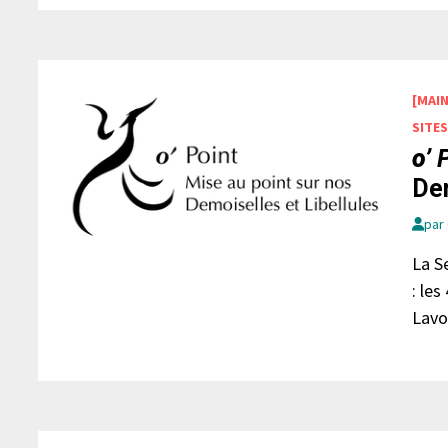
[MAI
SITE
o’
Dem
par
La S
: le
Lavo