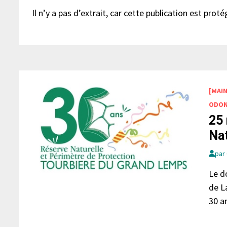
Il n’y a pas d’extrait, car cette publication est proté
[MAI
ODON
25 
Nat
par
Le d
de L
30 a