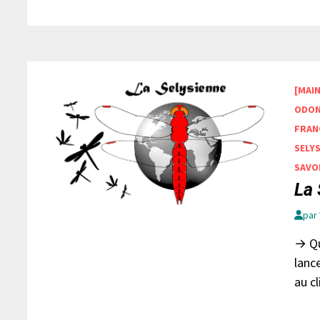
[MAI
ODON
FRAN
SELY
SAVO
La 
par
→ Qu
lanc
au c