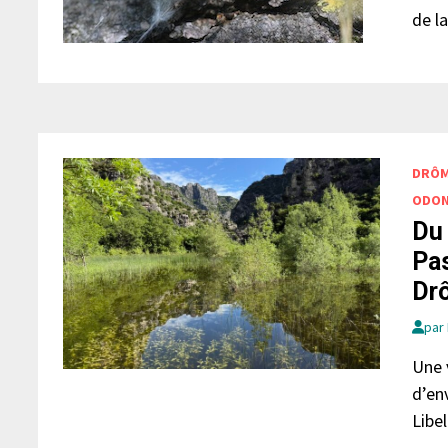
de l
DRÔ
ODON
Du 
Pas
Dr
par
Une 
d’en
Libe