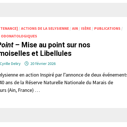
NTENANCE]
/
ACTIONS DE LA SELYSIENNE
/
AIN
/
ISÈRE
/
PUBLICATIONS
/
S ODONATOLOGIQUES
Point
– Mise au point sur nos
oiselles et Libellules
Cyrille Deliry
20 février 2026
elysienne en action Inspiré par l’annonce de deux événement
s 40 ans de la Réserve Naturelle Nationale du Marais de
urs (Ain, France) …