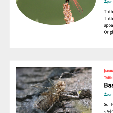
par
Trit
Trit
appa
Orig
[MAI
TARN
Bas
par
Sur 
« Vè