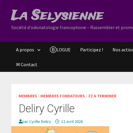
Passer
La Selysienne
au
contenu
Société d'odonatologie francophone – Rassembler et promouv
A propos
ⒷLOGUE
Participez !
Nos actio
✉ Contact
MEMBRES
/
MEMBRES FONDATEURS
/
ZZ A TERMINER
Deliry Cyrille
par
Cyrille Deliry
12 avril 2026