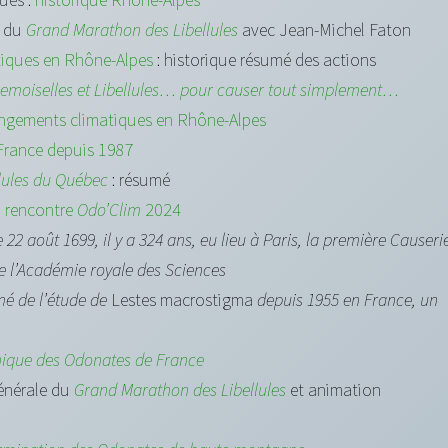
n du
Grand Marathon des Libellules
avec Jean-Michel Faton
tiques en Rhône-Alpes
: historique résumé des actions
emoiselles et Libellules… pour causer tout simplement…
angements climatiques en Rhône-Alpes
France depuis 1987
ellules du Québec
: résumé
a
rencontre
Odo’Clim
2024
e 22 août 1699, il y a 324 ans, eu lieu à Paris, la première Causeri
de l’Académie royale des Sciences
é de l’étude de
Lestes macrostigma
depuis 1955 en France, un
ique des Odonates de France
générale du
Grand Marathon des Libellules
et animation