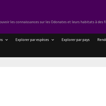
oir les connaissances sur les Odonates et leurs habitats à des f
ns
Explorer par espèces
Explorer par pays
Rend