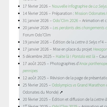
17 février 2026 –
Nouvelle infographie de
La Sely
14 février 2026 – Préparation :
Mission Odonates 
31 janvier 2026 –
Odo’Clim 2026
– Animation et 
20 janvier 2026 –
Les perdants des changements cl
Forum Odo’Clim
19 janvier 2026 – Édition de la
Lettre à Selys
n°4 
17 janvier 2026 – Mise en place du projet
Hexagone
5 décembre 2025 –
Halte là !
Pantala
est là
– Caus
17 août 2025 – Photographies d’
Anax parthenop
pennipes
12 août 2025 – Révision de la page de présentati
25 février 2025 –
Odolympics
vs
Grand Marathon d
Odonates du Monde) ➚
20 février 2025 – Édition et diffusion de la
Lettre 
er
1
février 2025 –
Odo’Clim 2025
– Animation et c