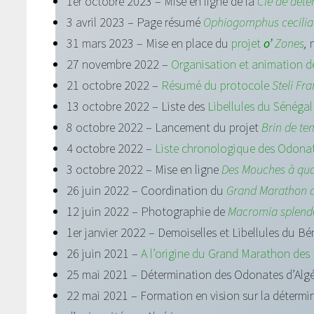
1er octobre 2023 – Mise en ligne de la
Clé de dét
3 avril 2023 – Page résumé
Ophiogomphus cecilia
31 mars 2023 – Mise en place du
projet
o’
Zones
,
27 novembre 2022 –
Organisation et animation 
21 octobre 2022 –
Résumé du protocole
Steli Fr
13 octobre 2022 – Liste des
Libellules du Sénégal
8 octobre 2022 – Lancement du projet
Brin de te
4 octobre 2022 –
Liste chronologique des Odona
3 octobre 2022 – Mise en ligne
Des Mouches à qua
26 juin 2022 – Coordination du
Grand Marathon de
12 juin 2022 – Photographie de
Macromia splend
1er janvier 2022 – Demoiselles et Libellules du Bé
26 juin 2021 –
A l’origine du Grand Marathon des 
25 mai 2021 – Détermination des Odonates d’Algé
22 mai 2021 – Formation en vision sur la détermi