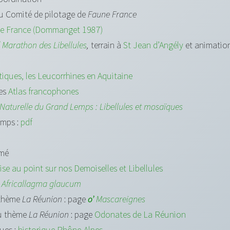
u Comité de pilotage de
Faune France
de France (Dommanget 1987)
 Marathon des Libellules
,
terrain à
St Jean d’Angély
et animatio
iques, les Leucorrhines en Aquitaine
des
Atlas francophones
 Naturelle du Grand Lemps : Libellules et mosaïques
emps :
pdf
umé
ise au point sur nos Demoiselles et Libellules
t
Africallagma glaucum
 thème
La Réunion
: page
o’
Mascareignes
du thème
La Réunion
: page
Odonates de La Réunion
ues :
historique Rhône-Alpes