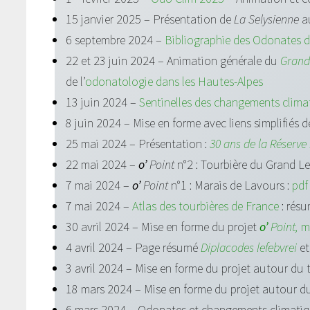
15 janvier 2025 – Présentation de
La Selysienne
a
6 septembre 2024 –
Bibliographie des Odonates 
22 et 23 juin 2024 – Animation générale du
Grand
de l’
odonatologie dans les Hautes-Alpes
13 juin 2024 –
Sentinelles des changements climat
8 juin 2024 – Mise en forme avec liens simplifiés 
25 mai 2024 – Présentation :
30 ans de la Réserve
22 mai 2024 –
o’
Point
n°2 : Tourbière du Grand L
7 mai 2024 –
o’
Point
n°1 : Marais de Lavours :
pdf
7 mai 2024 –
Atlas des tourbières de France
: rés
30 avril 2024 – Mise en forme du projet
o’
Point,
m
4 avril 2024 – Page résumé
Diplacodes lefebvrei
e
3 avril 2024 – Mise en forme du projet autour du
18 mars 2024 – Mise en forme du projet autour 
6 mars 2024 – Odonates et changements climatiq