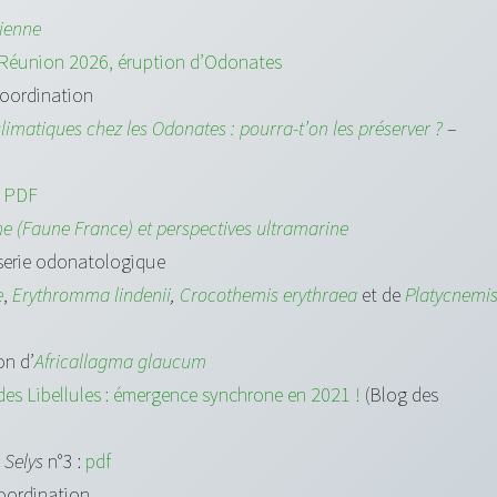
sienne
Réunion 2026, éruption d’Odonates
coordination
imatiques chez les Odonates : pourra-t’on les préserver ?
–
–
PDF
 (Faune France) et perspectives ultramarine
erie odonatologique
e
,
Erythromma lindenii
,
Crocothemis erythraea
et de
Platycnemi
on d’
Africallagma glaucum
es Libellules : émergence synchrone en 2021 !
(Blog des
à Selys
n°3 :
pdf
oordination