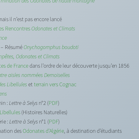
ermination des Odonates de haute montagne
mais il n’est pas encore lancé
des Rencontres
Odonates et Climats
ance
– Résumé
Onychogomphus boudoti
mpêtes, Odonates et Climats
tes de France
dans l’ordre de leur découverte jusqu’en 1856
tre aisles nommées Demoiselles
s Libellules
et
terrain vers Cognac
ens
nin :
Lettre à Selys
n°2 (
PDF
)
Libellules
(Histoires Naturelles)
rie :
Lettre à Selys
n°1 (
PDF
)
nation des
Odonates d’Algérie
, à destination d’étudiants