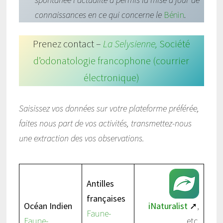
connaissances en ce qui concerne le
Bénin
.
Prenez contact –
La Selysienne,
Société
d’odonatologie francophone (courrier
électronique)
Saisissez vos données sur votre plateforme préférée,
faites nous part de vos activités, transmettez-nous
une extraction des vos observations.
Antilles
françaises
Océan Indien
iNaturalist
➚,
Faune-
Faune-
etc.