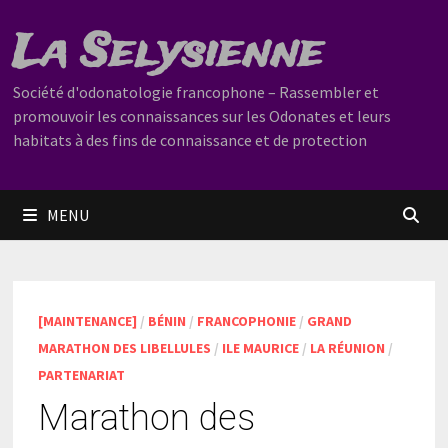
Passer
La Selysienne
au
contenu
Société d'odonatologie francophone – Rassembler et
promouvoir les connaissances sur les Odonates et leurs
habitats à des fins de connaissance et de protection
MENU
[MAINTENANCE]
/
BÉNIN
/
FRANCOPHONIE
/
GRAND
MARATHON DES LIBELLULES
/
ILE MAURICE
/
LA RÉUNION
/
PARTENARIAT
Marathon des