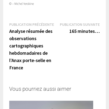
© – Michel Yerokine
Navigation
Publication
Publi
PUBLICATION PRÉCÉDENTE
PUBLICATION SUIVANTE
précédente :
suiva
Analyse résumée des
165 minutes…
de
observations
l’article
cartographiques
hebdomadaires de
l’Anax porte-selle en
France
Vous pourriez aussi aimer