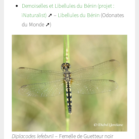
Demoiselles et Libellules du Bénin (projet :
iNaturalist)
➚ –
Libellules du Bénin
(Odonates
du Monde ➚)
Diplacodes lefebvrii
– Femelle de Guetteur noir