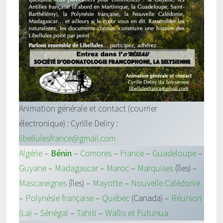
Animation générale et contact (courrier
électronique) : Cyrille Deliry :
libellulesfrance@gmail.com
Algérie
–
Bénin
–
Comores
–
France
–
Guadeloupe
–
Guyane
–
Madagascar
–
Maroc
–
Marquises
(îles) –
Mascareignes
(îles) –
Mayotte
–
Nouvelle Calédonie
–
Polynésie française
–
Québec
(Canada) –
Réunion
(La)
–
Sénégal
–
Tahiti
–
Wallis et Futunua