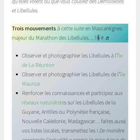
qu’elles volent ou que vous causiez des Demoiselles
et Libellules.
Trois mouvements
à cette
suite
en Mascareignes
majeur du Marathon des Libellules…
# ♬
Observer et photographier les Libellules à l’
île
de La Réunion
Observer et photographier les Libellules de l’
île
Maurice
Renforcer les connaissances et participez aux
réseaux naturaliste
s sur les Libellules de la
Guyane, Antilles ou Polynésie française,
Nouvelle Calédonie, Madagascar… faites aussi
vos listes locales, transmettez les !
De manière
spontanée l’actualité a permis la mise à jour de