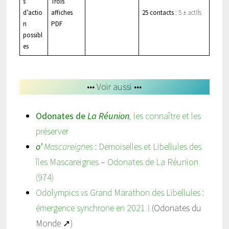
s
Trois
d’actio
affiches
25 contacts
: 5 ± actifs
n
PDF
possibl
es
••• Voir aussi •••
Odonates de
La Réunion
,
les connaître et les
préserver
o’
Mascareignes
: Demoiselles et Libellules des
îles Mascareignes
–
Odonates de La Réunion
(974)
Odolympics
vs
Grand Marathon des Libellules :
émergence synchrone en 2021 !
(Odonates du
Monde ➚)