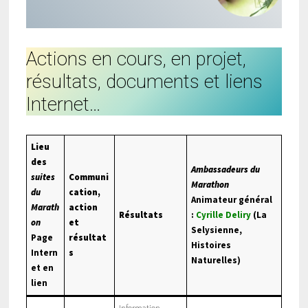
Actions en cours, en projet,
résultats, documents et liens
Internet…
Lieu
des
Ambassadeurs du
suites
Communi
Marathon
du
cation,
Animateur général
Marath
action
Résultats
:
Cyrille Deliry
(La
on
et
Selysienne,
Page
résultat
Histoires
Intern
s
Naturelles)
et en
lien