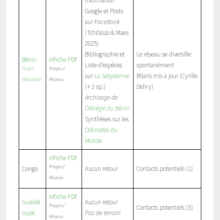
Information
Google et Posts
sur
FaceBook
(Tchibozo & Maes
2025)
Bibliographie et
Le réseau se diversifie
Bénin
Affiche PDF
Liste d’espèces
spontanément
Projet :
Projet
o’
sur
La Selysienne
Bilans mis à jour (Cyrille
iNaturalist
Réseau
(+ 2 sp.)
Deliry)
Archivage de
l’
Abrégé du Bénin
Synthèses sur les
Odonates du
Monde
Affiche PDF
Projet
o’
Congo
Aucun retour
Contacts potentiels (1)
Réseau
Affiche PDF
Guadel
Aucun retour
Projet
o’
Contacts potentiels (3)
oupe
Pas de terrain
Réseau