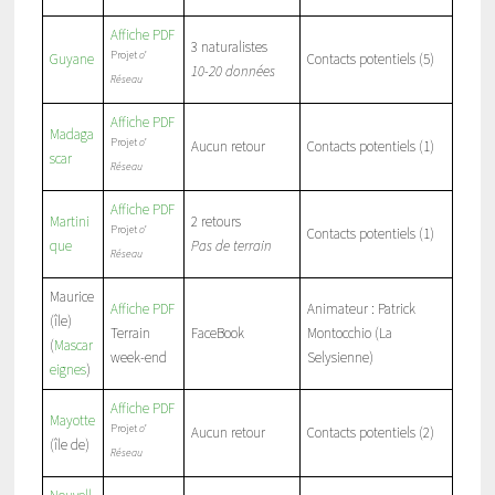
Affiche PDF
3 naturalistes
Projet
o’
Guyane
Contacts potentiels (5)
10-20 données
Réseau
Affiche PDF
Madaga
Projet
o’
Aucun retour
Contacts potentiels (1)
scar
Réseau
Affiche PDF
Martini
2 retours
Projet
o’
Contacts potentiels (1)
que
Pas de terrain
Réseau
Maurice
Affiche PDF
Animateur : Patrick
(île)
Terrain
FaceBook
Montocchio (La
(
Mascar
week-end
Selysienne)
eignes
)
Affiche PDF
Mayotte
Projet
o’
Aucun retour
Contacts potentiels (2)
(île de)
Réseau