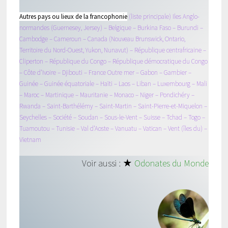
Autres pays ou lieux de la francophonie
(liste principale) Iles Anglo-
normandes (Guernesey, Jersey) – Belgique – Burkina Faso – Burundi –
Cambodge – Cameroun – Canada (Nouveau Brunswick, Ontario,
Territoire du Nord-Ouest, Yukon, Nunavut) – République centrafricaine –
Cliperton – République du Congo – République démocratique du Congo
– Côte d’Ivoire – Djibouti – France Outre mer – Gabon – Gambier –
Guinée – Guinée équatoriale – Haïti – Laos – Liban – Luxembourg – Mali
– Maroc – Martinique – Mauritanie – Monaco – Niger – Pondichéry –
Rwanda – Saint-Barthélémy – Saint-Martin – Saint-Pierre-et-Miquelon –
Seychelles – Société – Soudan – Sous-le-Vent – Suisse – Tchad – Togo –
Tuamoutou – Tunisie – Val d’Aoste – Vanuatu – Vatican – Vent (îles du) –
Vietnam
Voir aussi : ★
Odonates du Monde