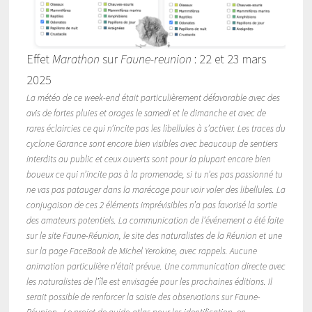
Effet
Marathon
sur
Faune-reunion
: 22 et 23 mars
2025
La météo de ce week-end était particulièrement défavorable avec des
avis de fortes pluies et orages le samedi et le dimanche et avec de
rares éclaircies ce qui n’incite pas les libellules à s’activer. Les traces du
cyclone Garance sont encore bien visibles avec beaucoup de sentiers
interdits au public et ceux ouverts sont pour la plupart encore bien
boueux ce qui n’incite pas à la promenade, si tu n’es pas passionné tu
ne vas pas patauger dans la marécage pour voir voler des libellules. La
conjugaison de ces 2 éléments imprévisibles n’a pas favorisé la sortie
des amateurs potentiels. La communication de l’événement a été faite
sur le site Faune-Réunion, le site des naturalistes de la Réunion et une
sur la page FaceBook de Michel Yerokine, avec rappels. Aucune
animation particulière n’était prévue. Une communication directe avec
les naturalistes de l’île est envisagée pour les prochaines éditions. Il
serait possible de renforcer la saisie des observations sur Faune-