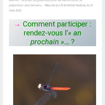
Réunion. Le projet de guide-atlas pour les identification, en
préparation sera bienvenu.
– Résumé du CR de Michel Yerokine, le 24
mars 2025
→
Comment participer :
rendez-vous l’
« an
prochain »
… ?