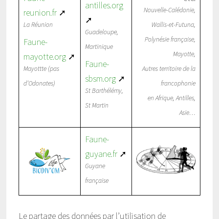
antilles.org
Nouvelle-Calédonie,
reunion.fr
➚
➚
La Réunion
Wallis-et-Futuna,
Guadeloupe,
Polynésie française,
Faune-
Martinique
Mayotte,
mayotte.org
➚
Faune-
Mayottte (pas
Autres territoire de la
sbsm.org
➚
d’Odonates)
francophonie
St Barthélémy,
en Afrique, Antilles,
St Martin
Asie…
Faune-
guyane.fr
➚
Guyane
française
Le partage des données par l’utilisation de