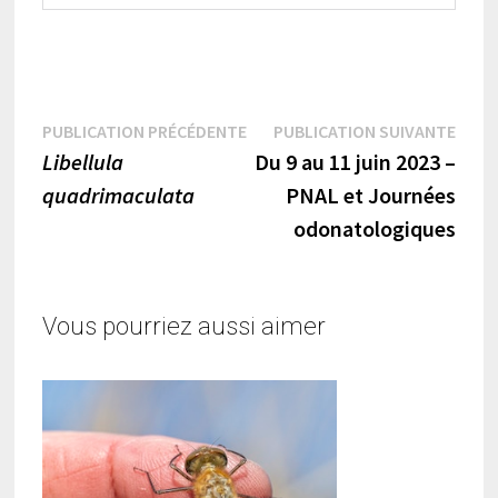
Navigation
Publication
Publi
PUBLICATION PRÉCÉDENTE
PUBLICATION SUIVANTE
précédente :
suiva
Libellula
Du 9 au 11 juin 2023 –
de
quadrimaculata
PNAL et Journées
l’article
odonatologiques
Vous pourriez aussi aimer