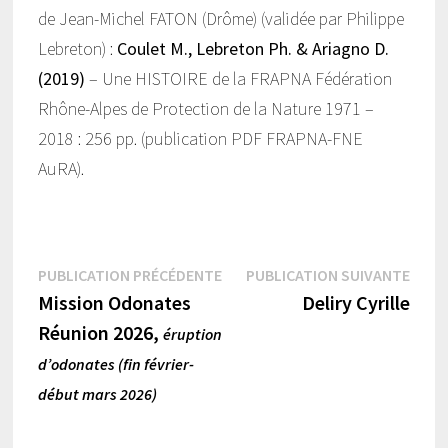
de Jean-Michel FATON (Drôme) (validée par Philippe
Lebreton) :
Coulet M., Lebreton Ph. & Ariagno D.
(2019)
– Une HISTOIRE de la FRAPNA Fédération
Rhône-Alpes de Protection de la Nature 1971 –
2018 : 256 pp. (publication PDF FRAPNA-FNE
AuRA).
Navigation
Publication
Publi
PUBLICATION PRÉCÉDENTE
PUBLICATION SUIVANTE
précédente :
suiva
Mission Odonates
Deliry Cyrille
de
Réunion 2026,
éruption
l’article
d’odonates (fin février-
début mars 2026)